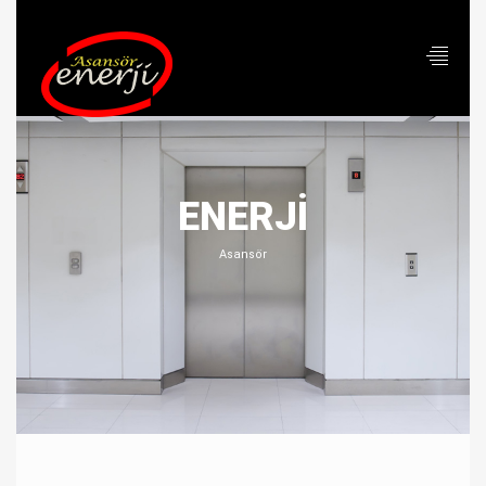
ANASAYFA
KURUMSAL
HAKKIMIZDA
ENERJİ
KALITE VIZYON MISYON
Asansör
ÇÖZÜM ORTAKLARIMIZ
PROJELER
DEVAM EDEN ASANSÖR MONTAJ
PROJELERIMIZ
BITEN ASANSÖR MONTAJ PROJELERIMIZ